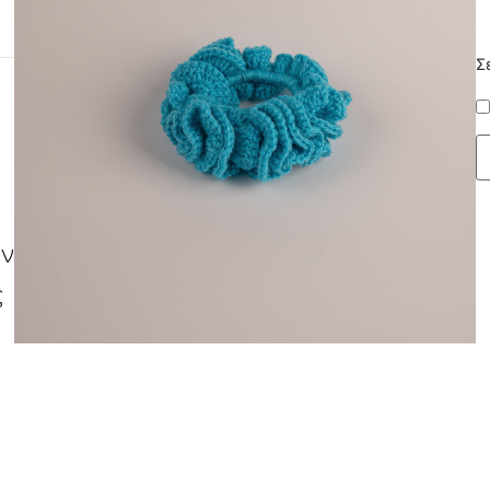
Σ
όν
ς