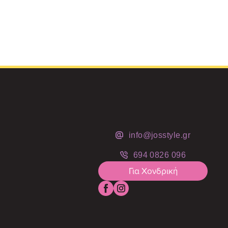
info@josstyle.gr
694 0826 096
Για Χονδρική