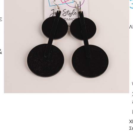
ε
Λ
&
Χ
Σ