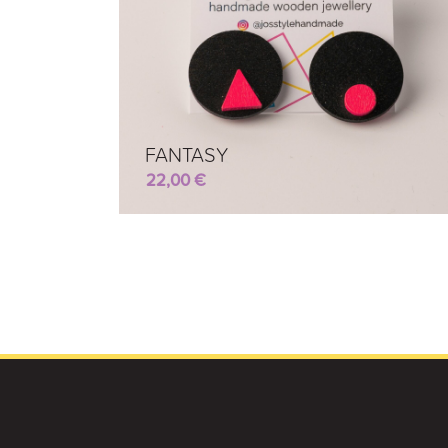
FANTASY
22,00
€