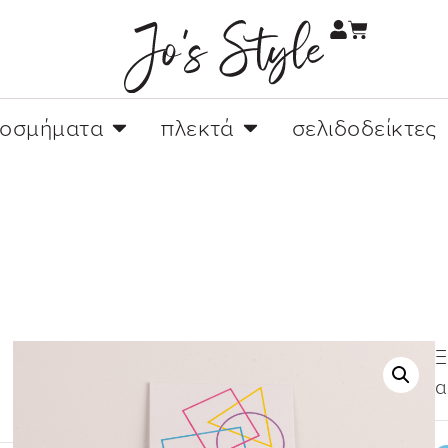
κοσμήματα
πλεκτά
σελιδοδείκτες
Ξ
α