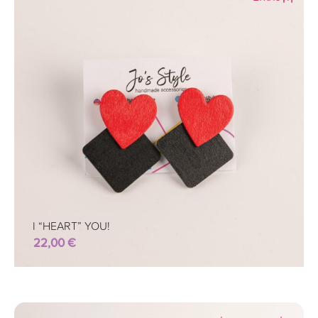
I “HEART” YOU!
22,00
€