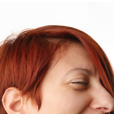
κοσμήματα
πλεκτά
σελιδοδείκτες